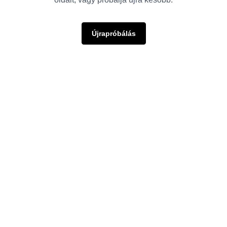
Újrapróbálás