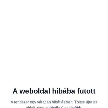
A weboldal hibába futott
A rendszer egy váratlan hibát észlelt. Töltse újra az
oldalt, vagy próbálja újra később.