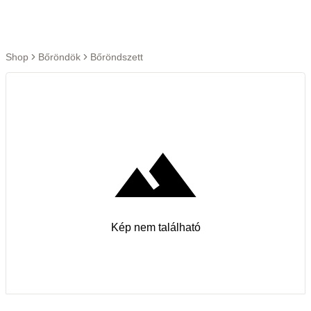
Ugrás a tartalomra
Shop
Bőröndök
Bőröndszett
Kép nem található