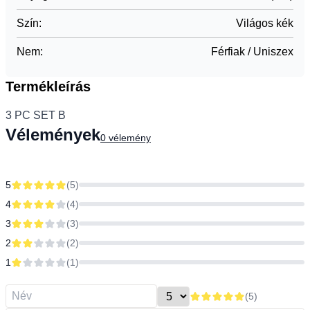
Szín
:
Világos kék
Nem
:
Férfiak / Uniszex
Termékleírás
3 PC SET B
Vélemények
0
vélemény
5
(
5
)
4
(
4
)
3
(
3
)
2
(
2
)
1
(
1
)
(
5
)