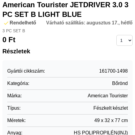
American Tourister JETDRIVER 3.0 3
PC SET B LIGHT BLUE
Rendelhető
Várható szállítás:
augusztus 17., hétfő
3 PC SET B
0
Ft
Részletek
Gyártói cikkszám
:
161700-1498
Kategória
:
Bőrönd
Márka
:
American Tourister
Típus
:
Fészkelt készlet
Méretek
:
49 x 32 x 77 cm
Anyag
:
HS POLIPROPILÉN(INJ)