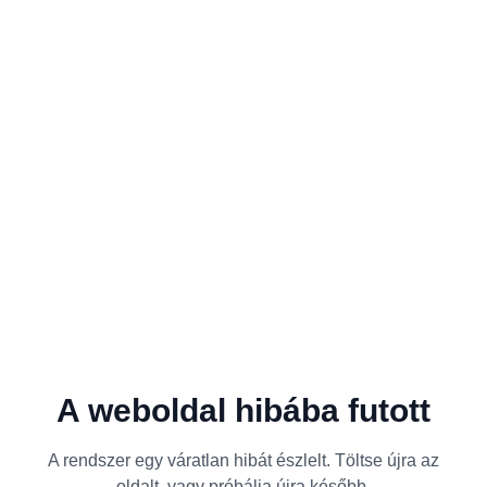
A weboldal hibába futott
A rendszer egy váratlan hibát észlelt. Töltse újra az
oldalt, vagy próbálja újra később.