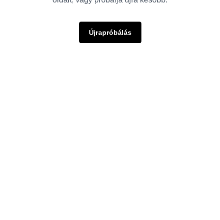
Újrapróbálás