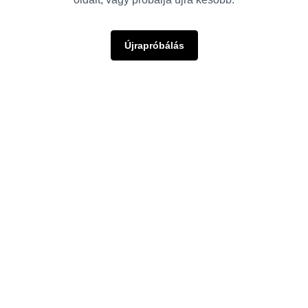
Újrapróbálás