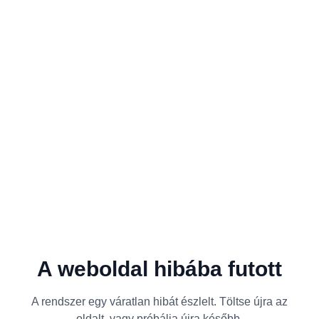
A weboldal hibába futott
A rendszer egy váratlan hibát észlelt. Töltse újra az
oldalt, vagy próbálja újra később.