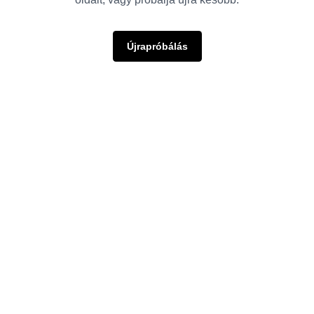
Újrapróbálás