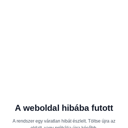
A weboldal hibába futott
A rendszer egy váratlan hibát észlelt. Töltse újra az
oldalt, vagy próbálja újra később.