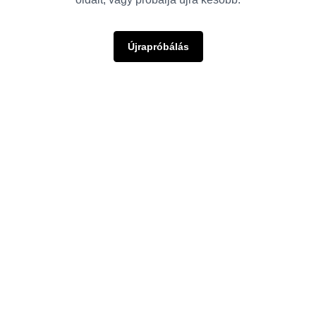
Újrapróbálás