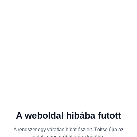
A weboldal hibába futott
A rendszer egy váratlan hibát észlelt. Töltse újra az
oldalt, vagy próbálja újra később.