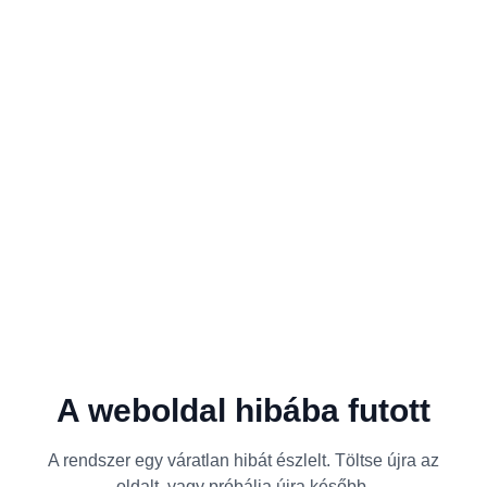
A weboldal hibába futott
A rendszer egy váratlan hibát észlelt. Töltse újra az
oldalt, vagy próbálja újra később.