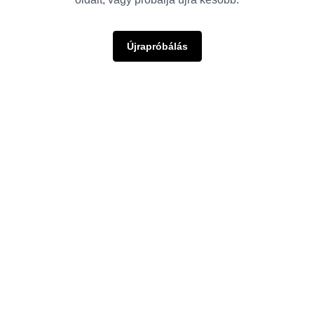
Újrapróbálás