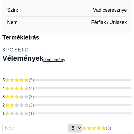
Szín
:
Vad cseresznye
Nem
:
Férfiak / Uniszex
Termékleírás
3 PC SET D
Vélemények
0
vélemény
5
(
5
)
4
(
4
)
3
(
3
)
2
(
2
)
1
(
1
)
(
5
)