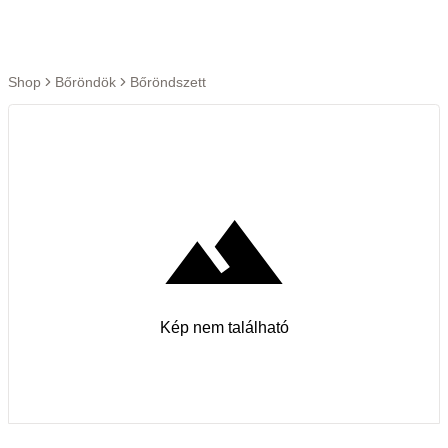
Ugrás a tartalomra
Shop
Bőröndök
Bőröndszett
Kép nem található