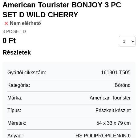
American Tourister BONJOY 3 PC
SET D WILD CHERRY
Nem elérhető
3 PC SET D
0
Ft
Részletek
Gyártói cikkszám
:
161801-T505
Kategória
:
Bőrönd
Márka
:
American Tourister
Típus
:
Fészkelt készlet
Méretek
:
54 x 33 x 79 cm
Anyag
:
HS POLIPROPILÉN(INJ)