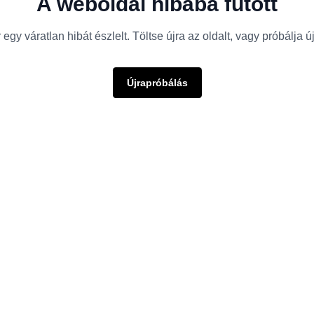
A weboldal hibába futott
egy váratlan hibát észlelt. Töltse újra az oldalt, vagy próbálja 
Újrapróbálás