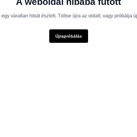
A weboldal hibába futott
egy váratlan hibát észlelt. Töltse újra az oldalt, vagy próbálja 
Újrapróbálás