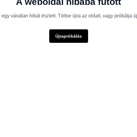
A weboldal hibába futott
egy váratlan hibát észlelt. Töltse újra az oldalt, vagy próbálja 
Újrapróbálás