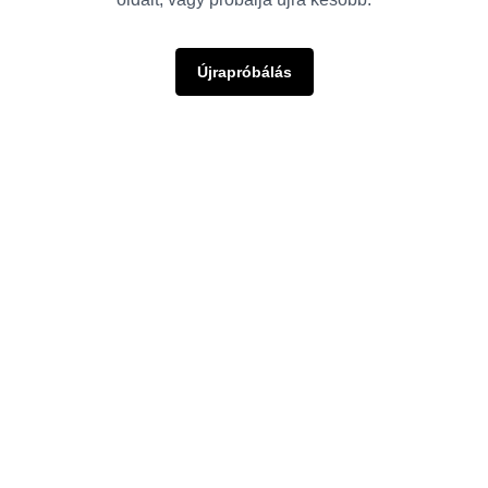
Újrapróbálás