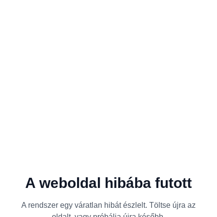
A weboldal hibába futott
A rendszer egy váratlan hibát észlelt. Töltse újra az
oldalt, vagy próbálja újra később.