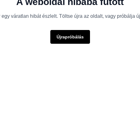
A weboldal hibába futott
egy váratlan hibát észlelt. Töltse újra az oldalt, vagy próbálja 
Újrapróbálás