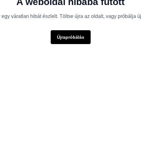
A weboldal hibába futott
egy váratlan hibát észlelt. Töltse újra az oldalt, vagy próbálja 
Újrapróbálás