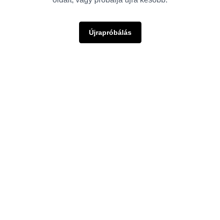
Újrapróbálás