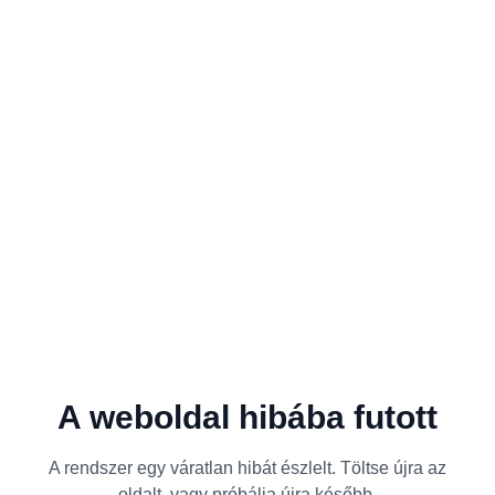
A weboldal hibába futott
A rendszer egy váratlan hibát észlelt. Töltse újra az
oldalt, vagy próbálja újra később.