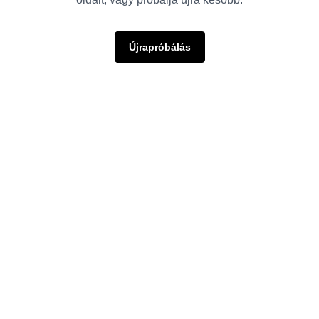
Újrapróbálás