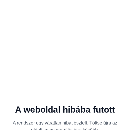
A weboldal hibába futott
A rendszer egy váratlan hibát észlelt. Töltse újra az
oldalt, vagy próbálja újra később.