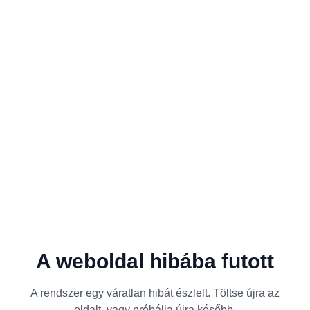
A weboldal hibába futott
A rendszer egy váratlan hibát észlelt. Töltse újra az
oldalt, vagy próbálja újra később.