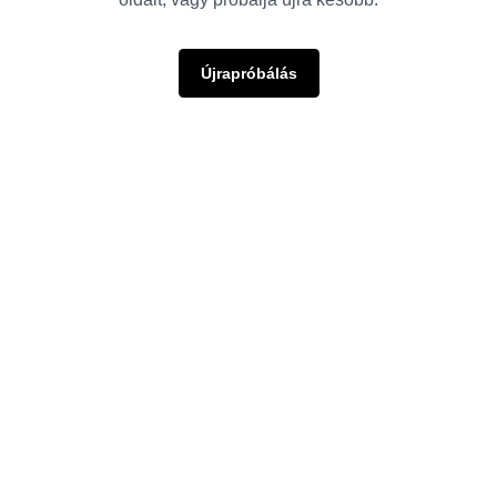
Újrapróbálás