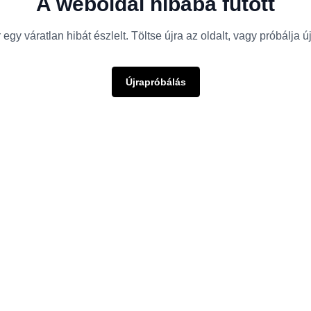
A weboldal hibába futott
egy váratlan hibát észlelt. Töltse újra az oldalt, vagy próbálja 
Újrapróbálás