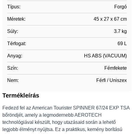
Típus
:
Forgó
Méretek
:
45 x 27 x 67 cm
Súly
:
3.7 kg
Térfogat
:
69 L
Anyag
:
HS ABS (VACUUM)
Szín
:
Fémfekete
Nem
:
Férfi / Uniszex
Termékleírás
Fedezd fel az American Tourister SPINNER 67/24 EXP TSA
bőröndjét, amely a legmodernebb AEROTECH
technológiával készült, hogy utazásaid során a lehető
legjobb élményt nyújtsa. Ez a praktikus, kemény borítású