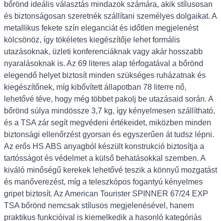
bőrönd ideális választás mindazok számára, akik stílusosan
és biztonságosan szeretnék szállítani személyes dolgaikat. A
metallikus fekete szín eleganciát és időtlen megjelenést
kölcsönöz, így tökéletes kiegészítője lehet formális
utazásoknak, üzleti konferenciáknak vagy akár hosszabb
nyaralásoknak is. Az 69 literes alap térfogatával a bőrönd
elegendő helyet biztosít minden szükséges ruházatnak és
kiegészítőnek, míg kibővített állapotban 78 literre nő,
lehetővé téve, hogy még többet pakolj be utazásaid során. A
bőrönd súlya mindössze 3,7 kg, így kényelmesen szállítható,
és a TSA zár segít megvédeni értékeidet, miközben minden
biztonsági ellenőrzést gyorsan és egyszerűen át tudsz lépni.
Az erős HS ABS anyagból készült konstrukció biztosítja a
tartósságot és védelmet a külső behatásokkal szemben. A
kiváló minőségű kerekek lehetővé teszik a könnyű mozgatást
és manőverezést, míg a teleszkópos fogantyú kényelmes
gripet biztosít. Az American Tourister SPINNER 67/24 EXP
TSA bőrönd nemcsak stílusos megjelenésével, hanem
praktikus funkcióival is kiemelkedik a hasonló kategóriás