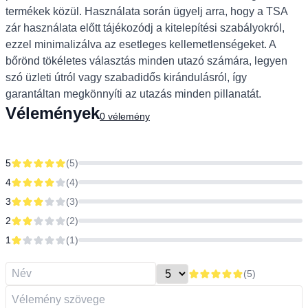
termékek közül. Használata során ügyelj arra, hogy a TSA
zár használata előtt tájékozódj a kitelepítési szabályokról,
ezzel minimalizálva az esetleges kellemetlenségeket. A
bőrönd tökéletes választás minden utazó számára, legyen
szó üzleti útról vagy szabadidős kirándulásról, így
garantáltan megkönnyíti az utazás minden pillanatát.
Vélemények
0
vélemény
5
(
5
)
4
(
4
)
3
(
3
)
2
(
2
)
1
(
1
)
(
5
)