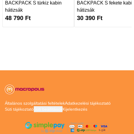
BACKPACK S türkiz kabin
BACKPACK S fekete kabi
hátizsák
hátizsák
48 790
Ft
30 390
Ft
Általános szolgáltatási feltételek
Adatkezelési tájékoztató
Süti tájékoztató
Süti beállítások
Kijelentkezés