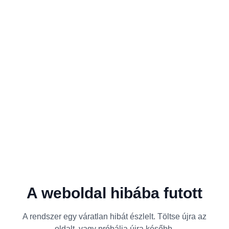
A weboldal hibába futott
A rendszer egy váratlan hibát észlelt. Töltse újra az
oldalt, vagy próbálja újra később.