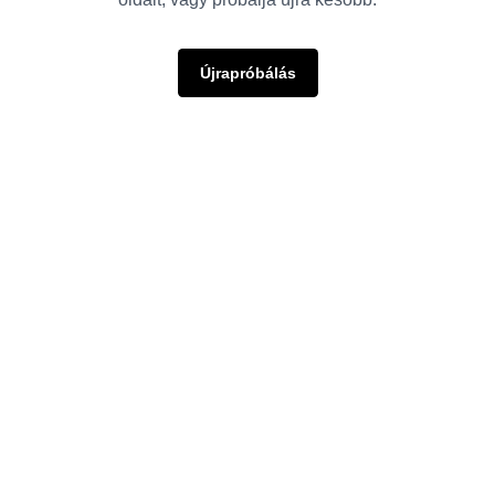
Újrapróbálás