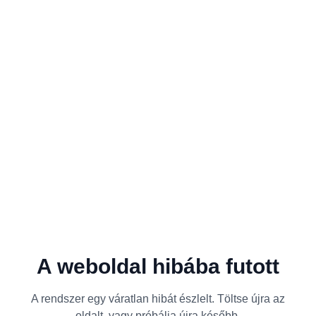
A weboldal hibába futott
A rendszer egy váratlan hibát észlelt. Töltse újra az
oldalt, vagy próbálja újra később.