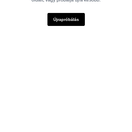
Újrapróbálás