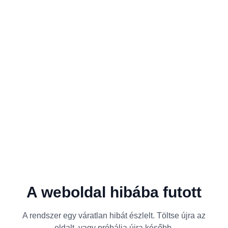
A weboldal hibába futott
A rendszer egy váratlan hibát észlelt. Töltse újra az
oldalt, vagy próbálja újra később.