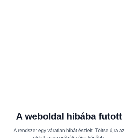
A weboldal hibába futott
A rendszer egy váratlan hibát észlelt. Töltse újra az
oldalt, vagy próbálja újra később.