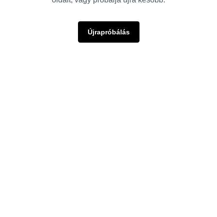
Újrapróbálás