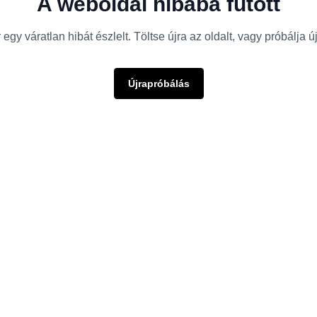
A weboldal hibába futott
egy váratlan hibát észlelt. Töltse újra az oldalt, vagy próbálja 
Újrapróbálás