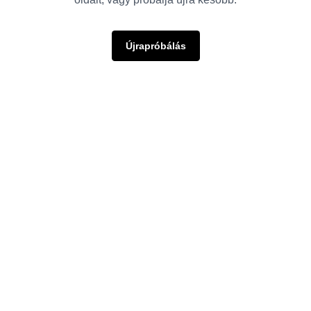
Újrapróbálás