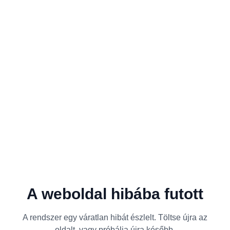
A weboldal hibába futott
A rendszer egy váratlan hibát észlelt. Töltse újra az
oldalt, vagy próbálja újra később.