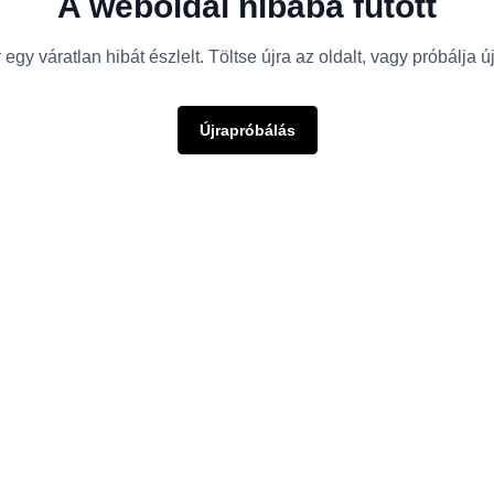
A weboldal hibába futott
egy váratlan hibát észlelt. Töltse újra az oldalt, vagy próbálja 
Újrapróbálás