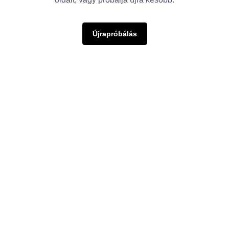
Újrapróbálás