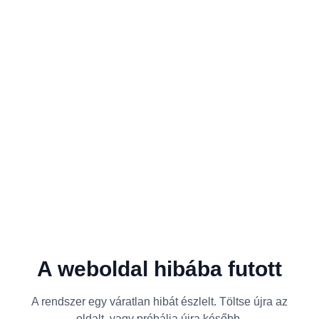
A weboldal hibába futott
A rendszer egy váratlan hibát észlelt. Töltse újra az
oldalt, vagy próbálja újra később.