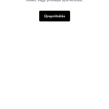
Újrapróbálás