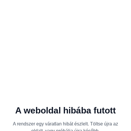
A weboldal hibába futott
A rendszer egy váratlan hibát észlelt. Töltse újra az
oldalt, vagy próbálja újra később.