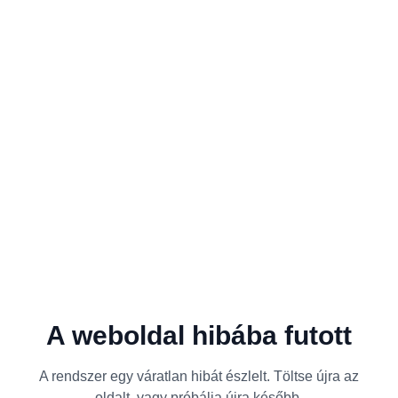
A weboldal hibába futott
A rendszer egy váratlan hibát észlelt. Töltse újra az
oldalt, vagy próbálja újra később.