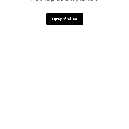
Újrapróbálás