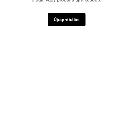
Újrapróbálás