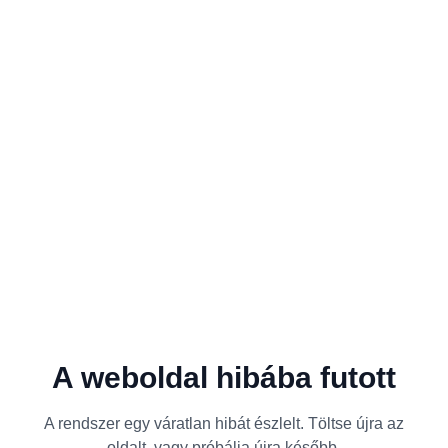
A weboldal hibába futott
A rendszer egy váratlan hibát észlelt. Töltse újra az
oldalt, vagy próbálja újra később.