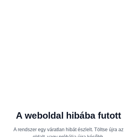
A weboldal hibába futott
A rendszer egy váratlan hibát észlelt. Töltse újra az
oldalt, vagy próbálja újra később.