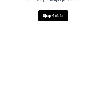
Újrapróbálás