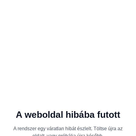
A weboldal hibába futott
A rendszer egy váratlan hibát észlelt. Töltse újra az
oldalt, vagy próbálja újra később.