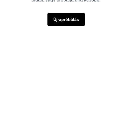
Újrapróbálás