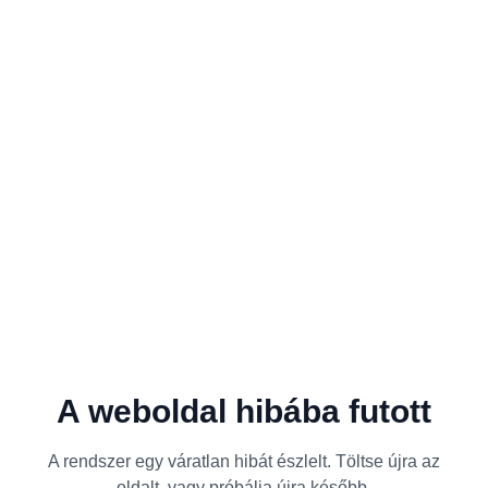
A weboldal hibába futott
A rendszer egy váratlan hibát észlelt. Töltse újra az
oldalt, vagy próbálja újra később.