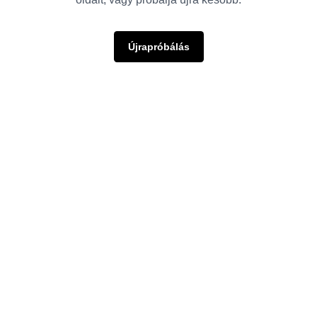
Újrapróbálás