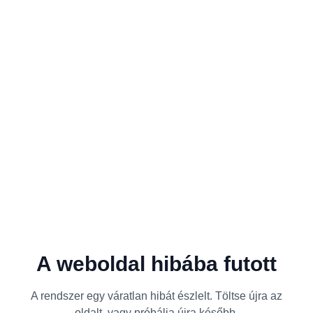
A weboldal hibába futott
A rendszer egy váratlan hibát észlelt. Töltse újra az
oldalt, vagy próbálja újra később.