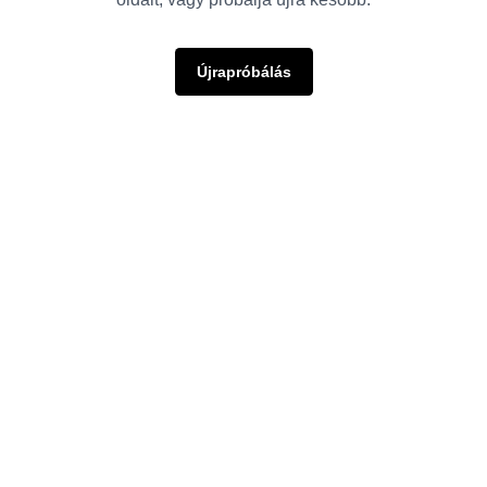
Újrapróbálás