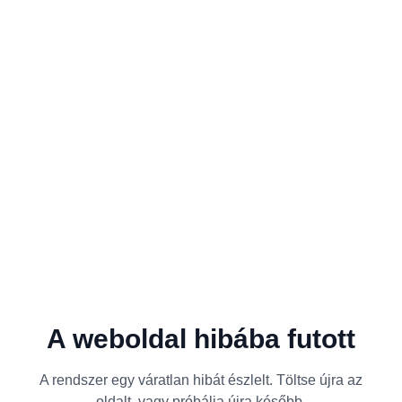
A weboldal hibába futott
A rendszer egy váratlan hibát észlelt. Töltse újra az
oldalt, vagy próbálja újra később.