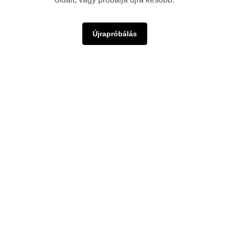
Újrapróbálás