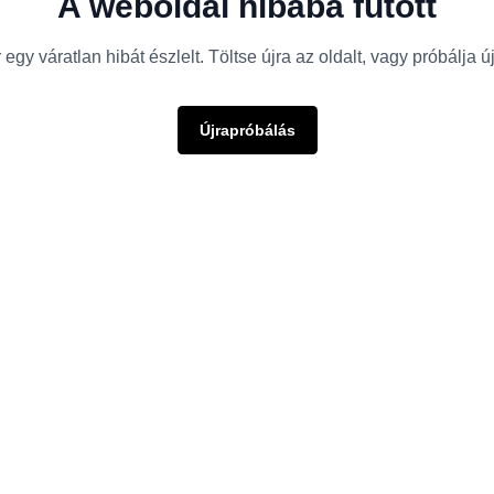
A weboldal hibába futott
egy váratlan hibát észlelt. Töltse újra az oldalt, vagy próbálja 
Újrapróbálás