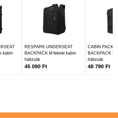
ERSEAT
RESPARK UNDERSEAT
CABIN PACK 
 kabin
BACKPACK M fekete kabin
BACKPACK S fe
hátizsák
hátizsák
45 090
Ft
48 790
Ft