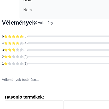
Nem
:
Vélemények
0
vélemény
5
(
5
)
4
(
4
)
3
(
3
)
2
(
2
)
1
(
1
)
Vélemények betöltése...
Hasonló termékek: