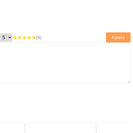
(
5
)
Küldés