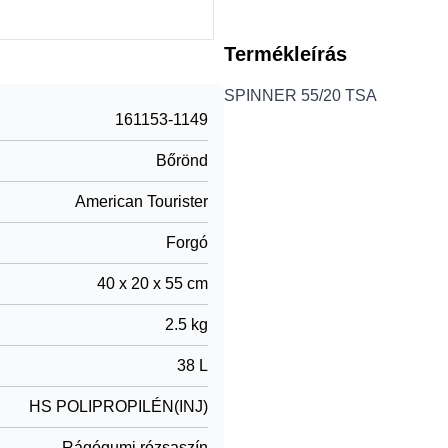
Termékleírás
SPINNER 55/20 TSA
161153-1149
Bőrönd
American Tourister
Forgó
40 x 20 x 55 cm
2.5 kg
38 L
HS POLIPROPILÉN(INJ)
Rágógumi rózsaszín