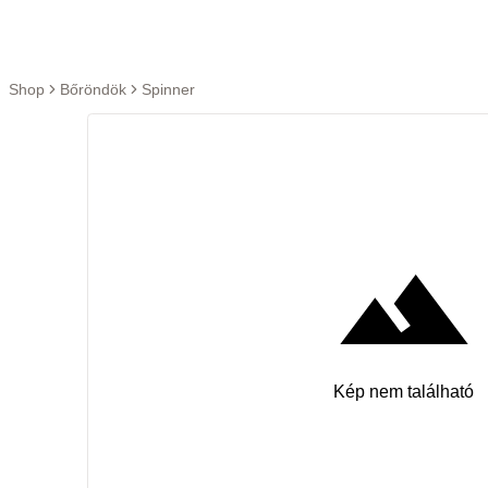
Ugrás a tartalomra
Shop
Bőröndök
Spinner
Kép nem található