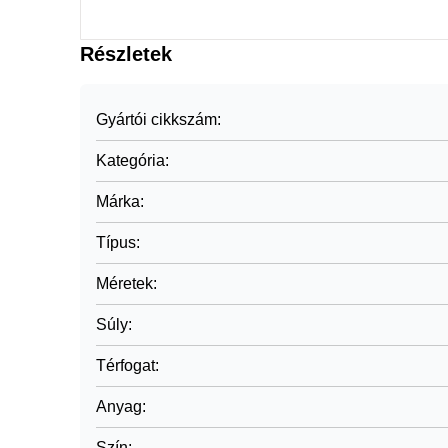
Részletek
Gyártói cikkszám
:
Kategória
:
Márka
:
Típus
:
Méretek
:
Súly
:
Térfogat
:
Anyag
:
Szín
: