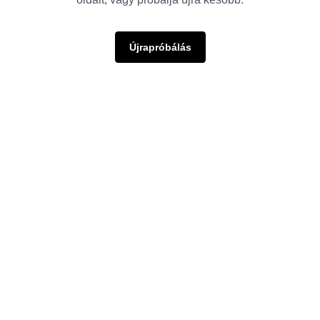
Újrapróbálás