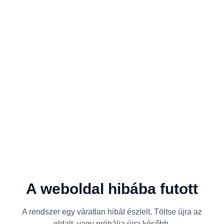
A weboldal hibába futott
A rendszer egy váratlan hibát észlelt. Töltse újra az
oldalt, vagy próbálja újra később.