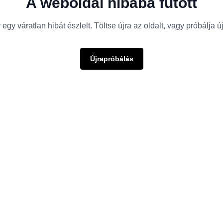
A weboldal hibába futott
egy váratlan hibát észlelt. Töltse újra az oldalt, vagy próbálja 
Újrapróbálás