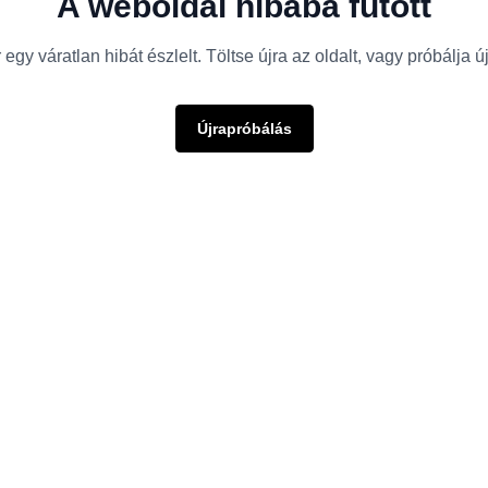
A weboldal hibába futott
egy váratlan hibát észlelt. Töltse újra az oldalt, vagy próbálja 
Újrapróbálás