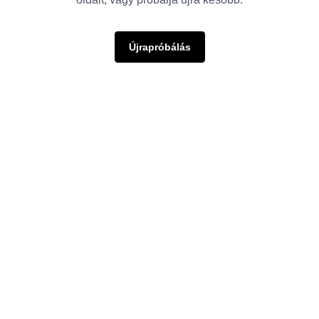
Újrapróbálás