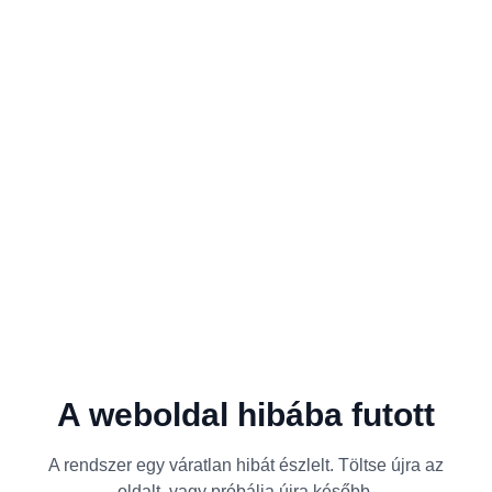
A weboldal hibába futott
A rendszer egy váratlan hibát észlelt. Töltse újra az
oldalt, vagy próbálja újra később.