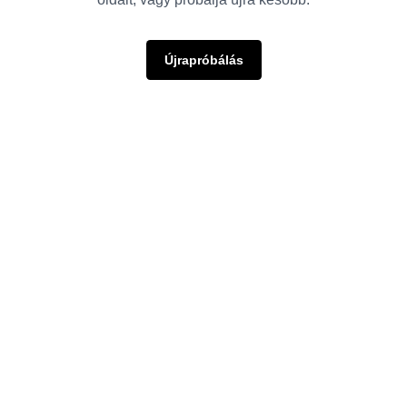
Újrapróbálás