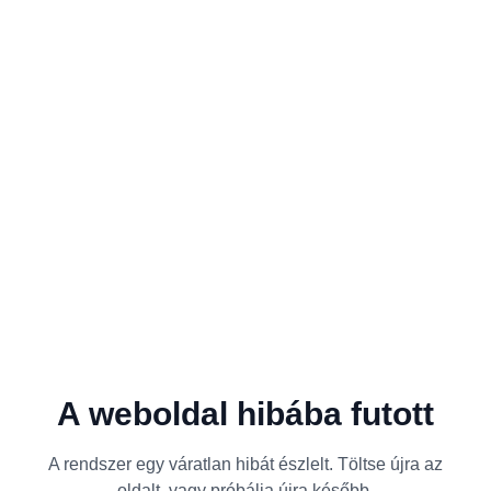
A weboldal hibába futott
A rendszer egy váratlan hibát észlelt. Töltse újra az
oldalt, vagy próbálja újra később.