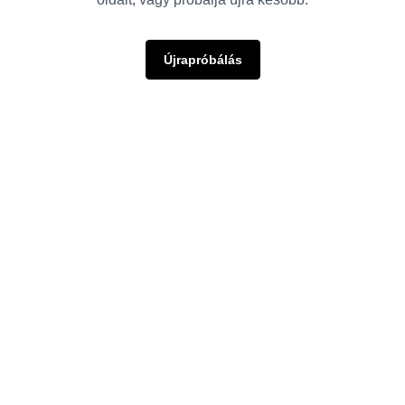
Újrapróbálás