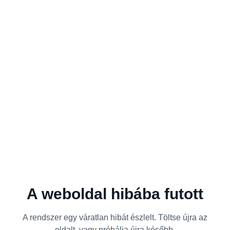
A weboldal hibába futott
A rendszer egy váratlan hibát észlelt. Töltse újra az
oldalt, vagy próbálja újra később.