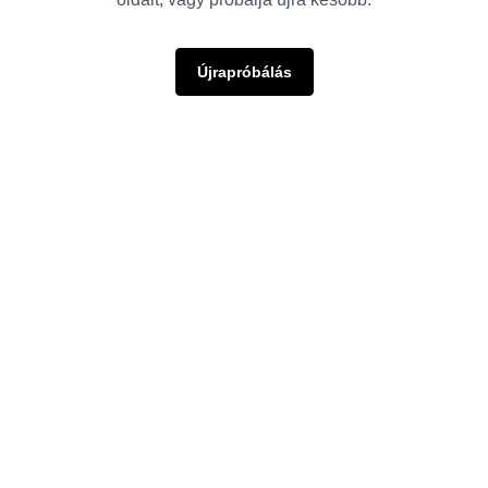
Újrapróbálás