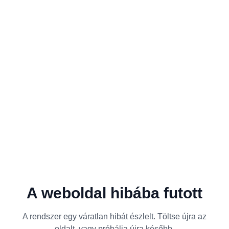
A weboldal hibába futott
A rendszer egy váratlan hibát észlelt. Töltse újra az
oldalt, vagy próbálja újra később.