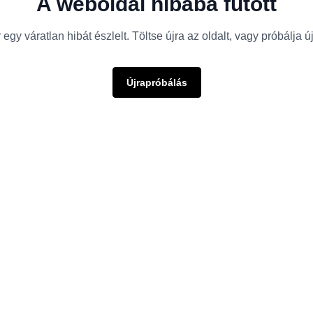
A weboldal hibába futott
egy váratlan hibát észlelt. Töltse újra az oldalt, vagy próbálja 
Újrapróbálás