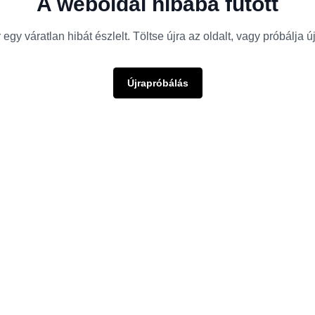
A weboldal hibába futott
egy váratlan hibát észlelt. Töltse újra az oldalt, vagy próbálja 
Újrapróbálás