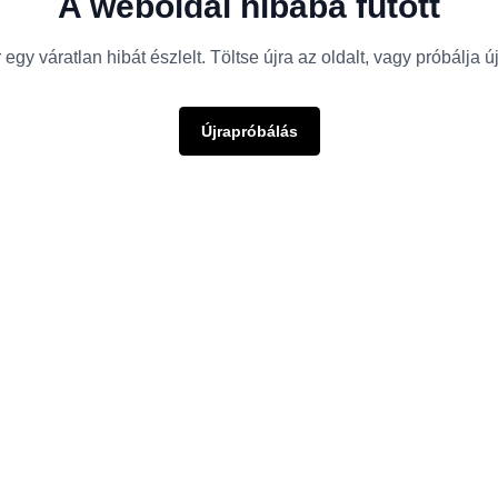
A weboldal hibába futott
egy váratlan hibát észlelt. Töltse újra az oldalt, vagy próbálja 
Újrapróbálás