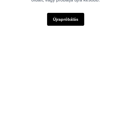
Újrapróbálás