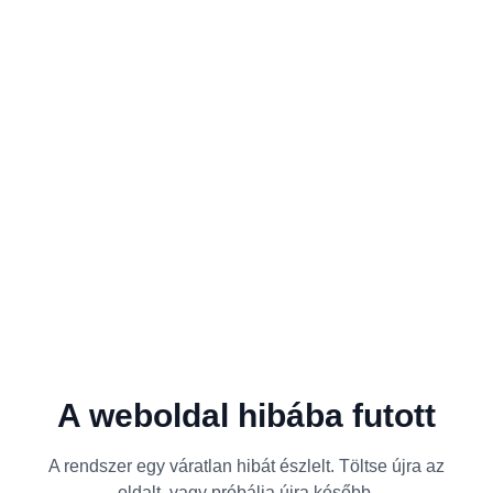
A weboldal hibába futott
A rendszer egy váratlan hibát észlelt. Töltse újra az
oldalt, vagy próbálja újra később.