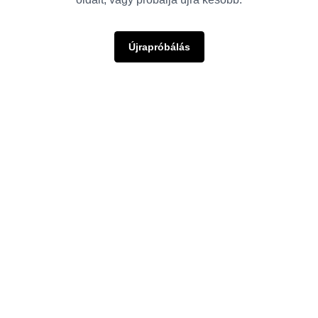
Újrapróbálás