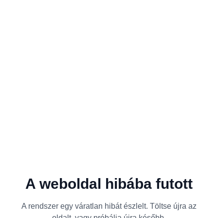
A weboldal hibába futott
A rendszer egy váratlan hibát észlelt. Töltse újra az
oldalt, vagy próbálja újra később.