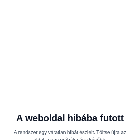
A weboldal hibába futott
A rendszer egy váratlan hibát észlelt. Töltse újra az
oldalt, vagy próbálja újra később.