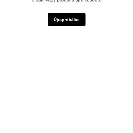
Újrapróbálás